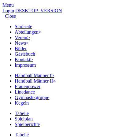
Menu
Login
DESKTOP_VERSION
Close
Startseite
Abteilungen
>
Verein
>
News
>
Bilder
Gästebuch
Kontakt
>
Impressum
Handball Männer I
>
Handball Männer II
>
Frauenpower
Linedance
Gymnastikgruppe
Kegeln
Tabelle
Spielplan
Spielberichte
Tabelle